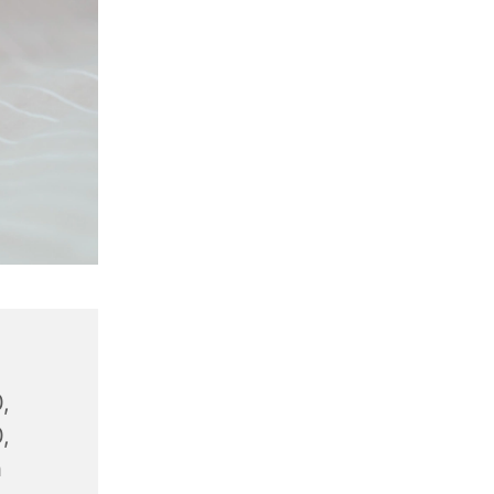
,
,
n