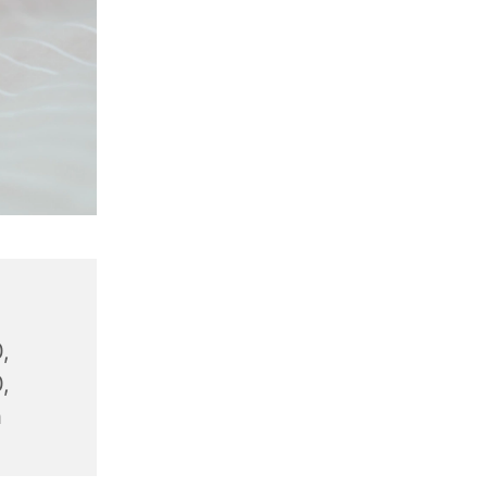
,
,
n