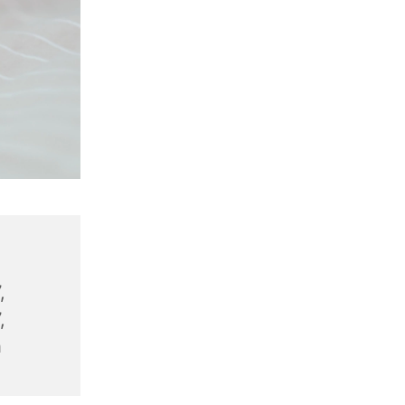
,
,
n