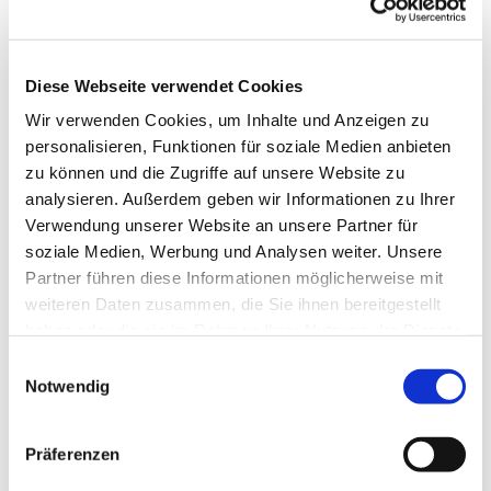
Diese Webseite verwendet Cookies
Wir verwenden Cookies, um Inhalte und Anzeigen zu
personalisieren, Funktionen für soziale Medien anbieten
zu können und die Zugriffe auf unsere Website zu
analysieren. Außerdem geben wir Informationen zu Ihrer
Verwendung unserer Website an unsere Partner für
soziale Medien, Werbung und Analysen weiter. Unsere
Partner führen diese Informationen möglicherweise mit
weiteren Daten zusammen, die Sie ihnen bereitgestellt
haben oder die sie im Rahmen Ihrer Nutzung der Dienste
Impressionen vom Festgottesdienst zum
gesammelt haben.
Einwilligungsauswahl
Patrozinium und Pfarrfest in St. Joseph
Notwendig
Hebenshausen
Präferenzen