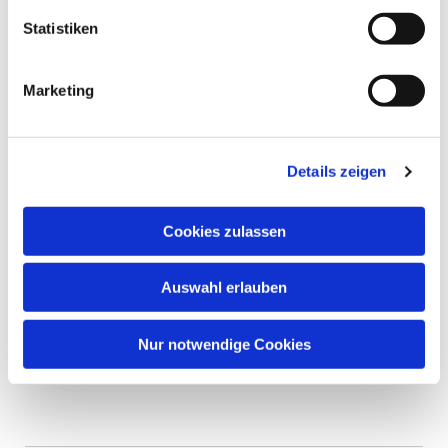
Statistiken
Marketing
Ökumenischer
Gottesdienst auf der
Details zeigen
Exberghütte
[Pfingsten 2026]
Cookies zulassen
Auswahl erlauben
Hier geht es zu einem
kurzen Bericht...
Nur notwendige Cookies